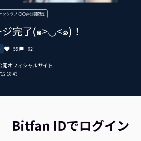
ァンクラブ 〇〇非公開限定
ジ完了(๑>◡<๑)！
ー
55
62
公開オフィシャルサイト
12 18:43
Bitfan IDでログイン