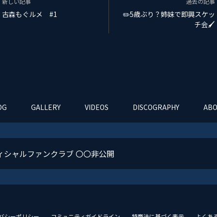
新しい記事
過去の記事
古森もぐルメ #1
✏️5歳ぶり？姉妹で即興スケッ
チ会🖌️
OG
GALLERY
VIDEOS
DISCOGRAPHY
ABO
ィシャルファンクラブ 〇〇非公開
バシーポリシー
コミュニティガイドライン
特商法に基づく表示
よくあ