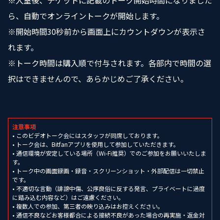
※入室後、チケットに記載のトーク開始時間になりました
ら、自動でオンライントークが開始します。
※開始時間30秒前から画面上にカウントダウンが表示さ
れます。
※トーク時間は購入順で付与されます。各部内で時間の選
択はできませんので、あらかじめご了承ください。
注意事項
• このビデオトーク会にはスタッフが同席しております。
• トーク会は、Bitfanアプリを使用して参加していただきます。
• 通信環境が安定している場所（Wi-Fi推奨）でのご参加をお願いいたしま
す。
• トーク中の画面録画・録音・スクリーンショット・外部配信は一切禁止
です。
• 不適切な言動（誹謗中傷、公序良俗に反する発言、プライベートに過度
に踏み込む内容など）はご遠慮ください。
• 複数人での参加、第三者の映り込みはお控えください。
• 通信不良などお客様都合による接続不良があった場合の再実施・返金対