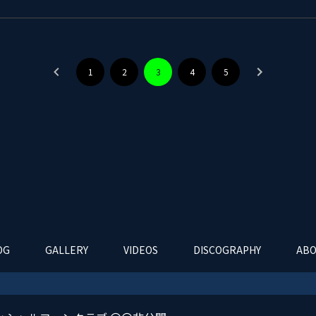
1
2
3
4
5
OG
GALLERY
VIDEOS
DISCOGRAPHY
ABO