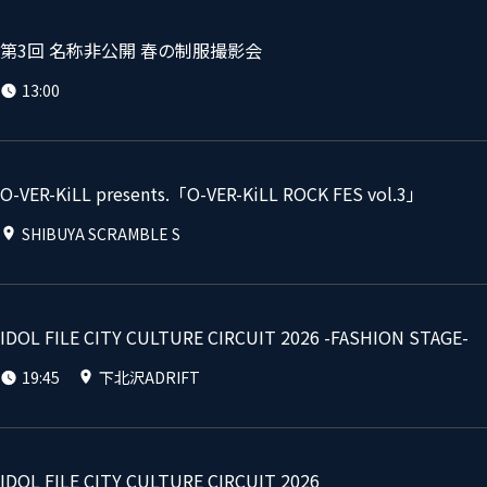
第3回 名称非公開 春の制服撮影会
13:00
O-VER-KiLL presents.「O-VER-KiLL ROCK FES vol.3」
SHIBUYA SCRAMBLE S
IDOL FILE CITY CULTURE CIRCUIT 2026 -FASHION STAGE-
19:45
下北沢ADRIFT
IDOL FILE CITY CULTURE CIRCUIT 2026