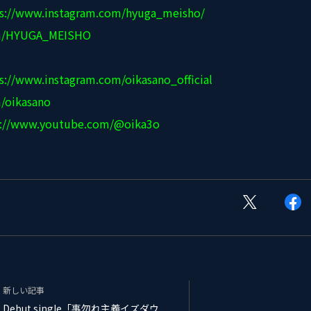
s://www.instagram.com/hyuga_meisho/
om/HYUGA_MEISHO
s://www.instagram.com/oikasano_official
m/oikasano
s://www.youtube.com/@oika3o
新しい記事
Debut single「事勿れ主義イズダウ