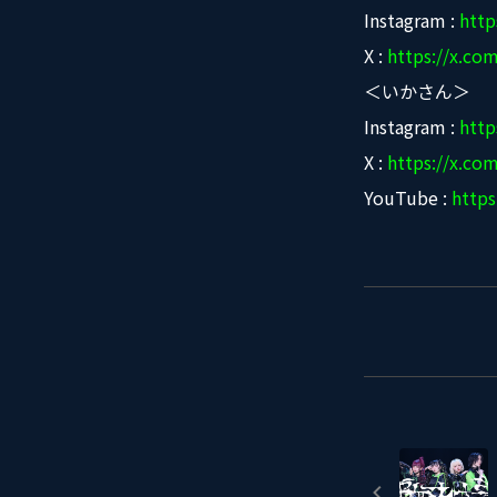
Instagram :
http
X :
https://x.c
＜いかさん＞
Instagram :
http
X :
https://x.co
YouTube :
http