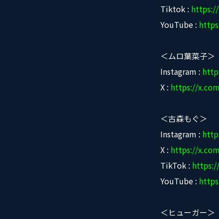
Tiktok :
https:
YouTube :
http
＜ムロ葉菜子＞
Instagram :
http
X :
https://x.co
＜古森もぐ＞
Instagram :
htt
X :
https://x.co
TikTok :
https:
YouTube :
http
＜ヒューガー＞