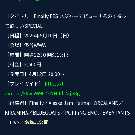
［タイトル］Finally FES メジャーデビューするので祝っ
て欲しいSPECIAL
［日程］2026年5月10日（日）
［会場］渋谷WWW
［時間］開場12:30 開演13:15
［料金］3,500円
［発売日］4月12日 20:00〜
［プレイガイド］
https://t-
dv.com/k6w5W9F7FNNjKh7ajSKg
［出演者］Finally／Alaska Jam／alma／ORCALAND／
KIRA:MINA／BLUEGOATS／POPPiNG EMO／BABYTANTS
／LiVS／
名称非公開